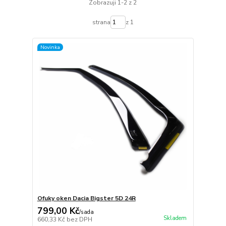
Zobrazuji 1-2 z 2
strana
z 1
Novinka
Ofuky oken Dacia Bigster 5D 24R
799,00 Kč
/
sada
Skladem
660,33 Kč
bez DPH