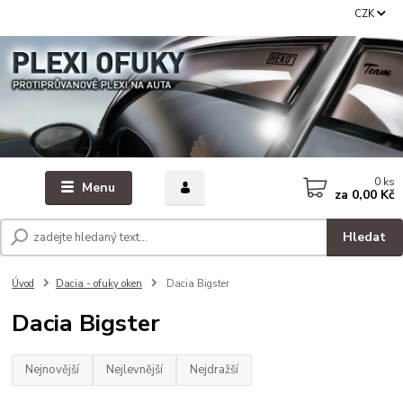
CZK
0
ks
Menu
za
0,00 Kč
Hledat
Úvod
Dacia - ofuky oken
Dacia Bigster
Dacia Bigster
Nejnovější
Nejlevnější
Nejdražší