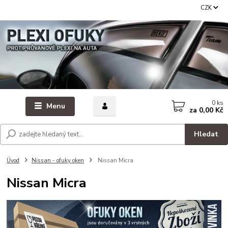
CZK
0
ks
Menu
za
0,00 Kč
Hledat
Úvod
Nissan - ofuky oken
Nissan Micra
Nissan Micra