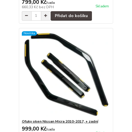
799,00 Kč
/
sada
Skladem
660,33 Kč
bez DPH
Přidat do košíku
Novinka
Ofuky oken Nissan Micra 2010-2017, + zadní
999,00 Kč
/
sada