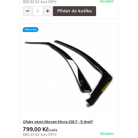
Skladem
825,62 Kč
bez DPH
Přidat do košíku
Novinka
Ofuky oken Nissan Micra 2017-, 5 dveří
799,00 Kč
/
sada
Skladem
660,33 Kč
bez DPH