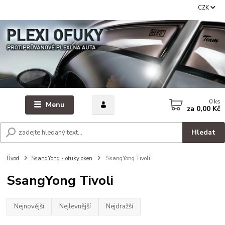
CZK
0
ks
Menu
za
0,00 Kč
Hledat
Úvod
SsanqYong - ofuky oken
SsangYong Tivoli
SsangYong Tivoli
Nejnovější
Nejlevnější
Nejdražší