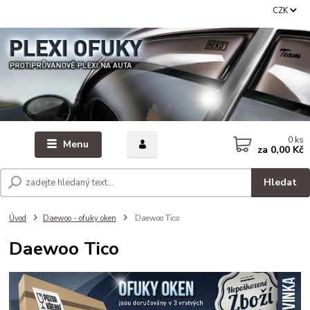
CZK
0
ks
Menu
za
0,00 Kč
Hledat
Úvod
Daewoo - ofuky oken
Daewoo Tico
Daewoo Tico