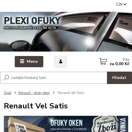
CZK
0
ks
Menu
za
0,00 Kč
Hledat
Úvod
Renault - ofuky oken
Renault Vel Satis
Renault Vel Satis