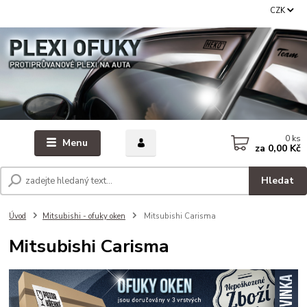
CZK
0
ks
Menu
za
0,00 Kč
Hledat
Úvod
Mitsubishi - ofuky oken
Mitsubishi Carisma
Mitsubishi Carisma