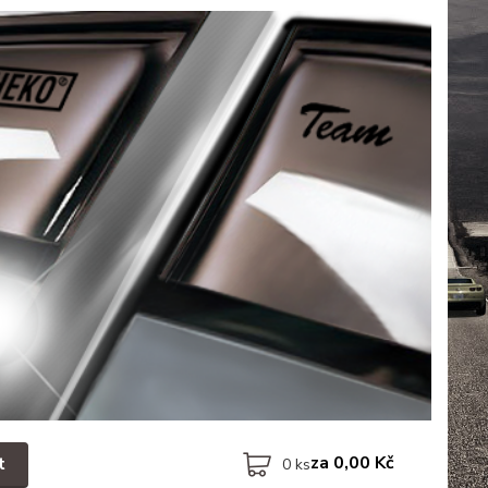
za
0,00 Kč
t
0
ks