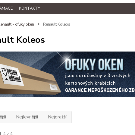
LAMACE
KONTAKTY
enault - ofuky oken
Renault Koleos
ult Koleos
jší
Nejlevnější
Nejdražší
1-4 z 4