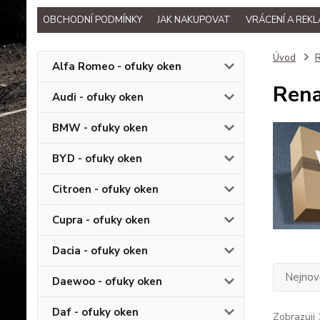
OBCHODNÍ PODMÍNKY
JAK NAKUPOVAT
VRÁCENÍ A REK
Úvod
R
Alfa Romeo - ofuky oken
Rena
Audi - ofuky oken
BMW - ofuky oken
BYD - ofuky oken
Citroen - ofuky oken
Cupra - ofuky oken
Dacia - ofuky oken
Nejnově
Daewoo - ofuky oken
Daf - ofuky oken
Zobrazuji 