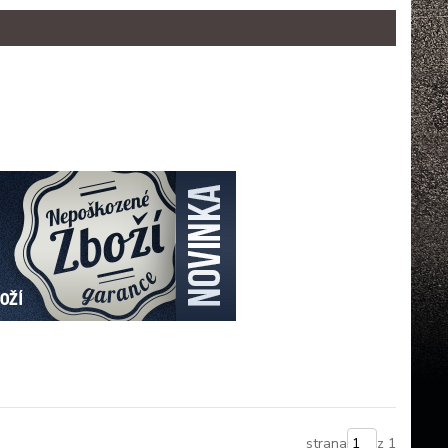
strana
z 1