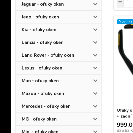
Jaguar - ofuky oken
Jeep - ofuky oken
Novinka
Kia - ofuky oken
Lancia - ofuky oken
Land Rover - ofuky oken
Lexus - ofuky oken
Man - ofuky oken
Mazda - ofuky oken
Mercedes - ofuky oken
Ofuky o
+ zadní
MG - ofuky oken
999,0
825,62 
Mini - ofuky oken