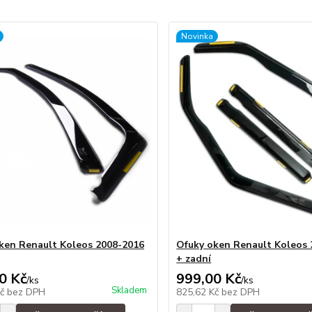
Novinka
ken Renault Koleos 2008-2016
Ofuky oken Renault Koleos 
+ zadní
0 Kč
999,00 Kč
/
ks
/
ks
Skladem
Kč
bez DPH
825,62 Kč
bez DPH