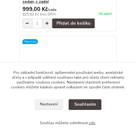
sedan, + zadní
999,00 Kč
/
sada
Skladem
825,62 Kč
bez DPH
Přidat do košíku
Novinka
Pro základní funkčnost, zpříjemnění používání webu, analytické
účely a v případě udělení souhlasu také pro účely cílení reklamy
využíváme soubory cookies. Nastavení vlastních preferencí
cookies můžete kdykoli upravit odkazem ve spodní části stránek.
Souhlasím
Nastavení
Souhlas můžete odmítnout
zde
.
Ofuky oken Toyota Camry 2001-2006, 4 dveře, +