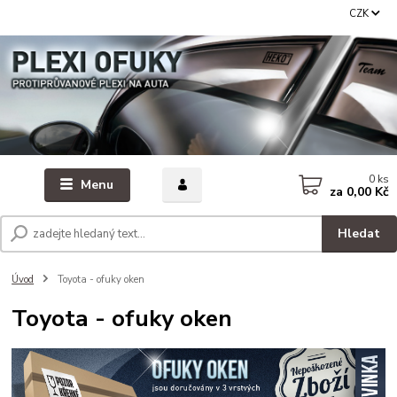
CZK
0
ks
Menu
za
0,00 Kč
Hledat
Úvod
Toyota - ofuky oken
Toyota - ofuky oken