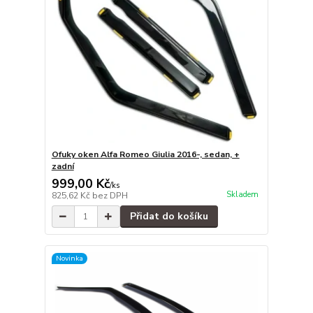
Ofuky oken Alfa Romeo Giulia 2016-, sedan, +
zadní
999,00 Kč
/
ks
Skladem
825,62 Kč
bez DPH
Přidat do košíku
Novinka