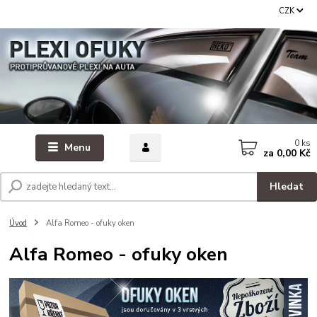
CZK
0
ks
Menu
za
0,00 Kč
Hledat
Úvod
Alfa Romeo - ofuky oken
Alfa Romeo - ofuky oken