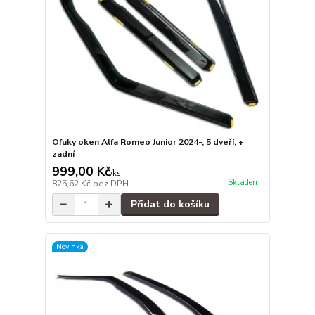
Ofuky oken Alfa Romeo Junior 2024-, 5 dveří, +
zadní
999,00 Kč
/
ks
Skladem
825,62 Kč
bez DPH
Přidat do košíku
Novinka