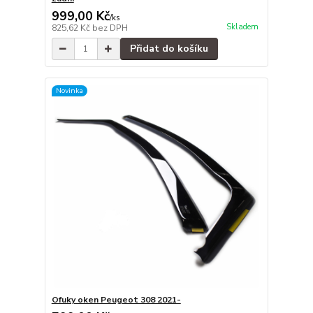
999,00 Kč
/
ks
Skladem
825,62 Kč
bez DPH
Přidat do košíku
Novinka
Ofuky oken Peugeot 308 2021-