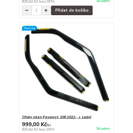
Skladem
825,62 Kč
bez DPH
Přidat do košíku
Novinka
Ofuky oken Peugeot 308 2022-, + zadní
999,00 Kč
/
ks
Skladem
825,62 Kč
bez DPH