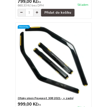
799,00 Kč
/
ks
Skladem
660,33 Kč
bez DPH
Přidat do košíku
Novinka
Ofuky oken Peugeot 308 2021-, + zadní
999,00 Kč
/
ks