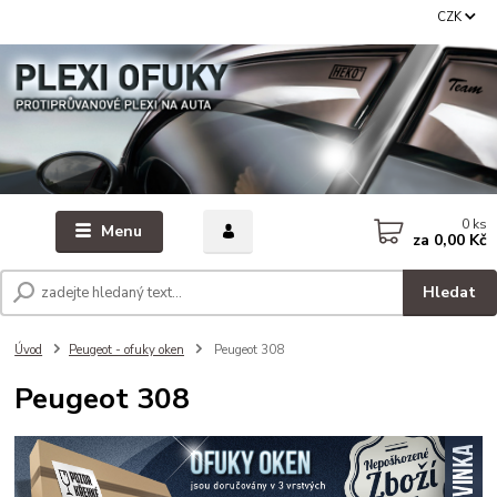
CZK
0
ks
Menu
za
0,00 Kč
Hledat
Úvod
Peugeot - ofuky oken
Peugeot 308
Peugeot 308