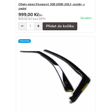
Ofuky oken Peugeot 308 2008-2013, combi, +
zadní
999,00 Kč
/
ks
Skladem
825,62 Kč
bez DPH
Přidat do košíku
Novinka