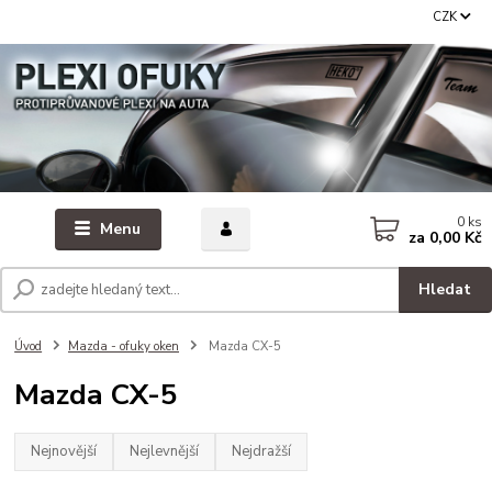
CZK
0
ks
Menu
za
0,00 Kč
Hledat
Úvod
Mazda - ofuky oken
Mazda CX-5
Mazda CX-5
Nejnovější
Nejlevnější
Nejdražší