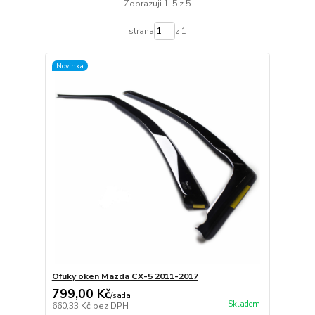
Zobrazuji 1-5 z 5
strana
z 1
Novinka
Ofuky oken Mazda CX-5 2011-2017
799,00 Kč
/
sada
Skladem
660,33 Kč
bez DPH