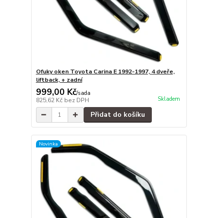
Ofuky oken Toyota Carina E 1992-1997, 4 dveře,
liftback, + zadní
999,00 Kč
/
sada
Skladem
825,62 Kč
bez DPH
Přidat do košíku
Novinka