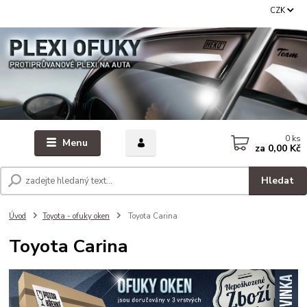
CZK
0
ks
Menu
za
0,00 Kč
Hledat
Úvod
Toyota - ofuky oken
Toyota Carina
Toyota Carina