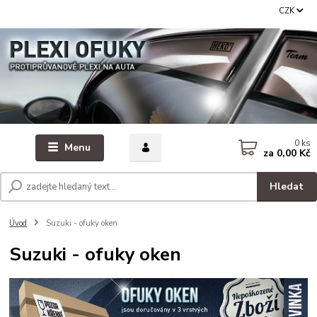
CZK
0
ks
Menu
za
0,00 Kč
Hledat
Úvod
Suzuki - ofuky oken
Suzuki - ofuky oken