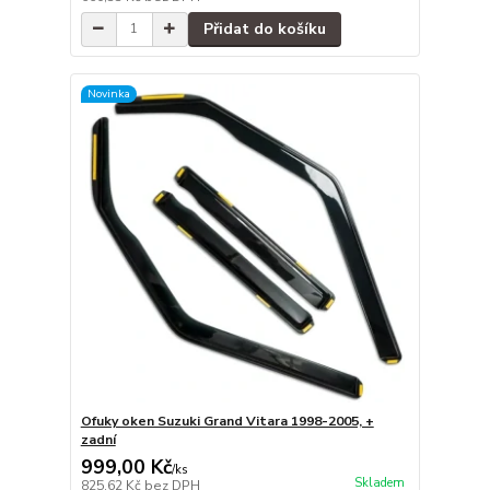
Přidat do košíku
Novinka
Ofuky oken Suzuki Grand Vitara 1998-2005, +
zadní
999,00 Kč
/
ks
Skladem
825,62 Kč
bez DPH