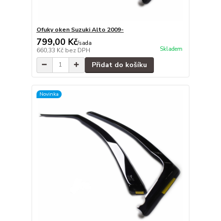
Ofuky oken Suzuki Alto 2009-
799,00 Kč
/
sada
Skladem
660,33 Kč
bez DPH
Přidat do košíku
Novinka