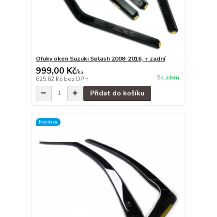
Ofuky oken Suzuki Splash 2008-2016, + zadní
999,00 Kč
/
ks
Skladem
825,62 Kč
bez DPH
Přidat do košíku
Novinka