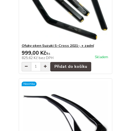
Ofuky oken Suzuki S-Cross 2021-, + zadní
999,00 Kč
/
ks
Skladem
825,62 Kč
bez DPH
Přidat do košíku
Novinka