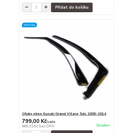
Přidat do košíku
Novinka
Ofuky oken Suzuki Grand Vitara, 5dv. 2005-2014
799,00 Kč
/
sada
Skladem
660,33 Kč
bez DPH