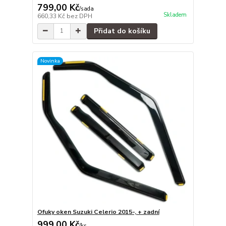
799,00 Kč
/
sada
Skladem
660,33 Kč
bez DPH
Přidat do košíku
Novinka
Ofuky oken Suzuki Celerio 2015-, + zadní
999,00 Kč
/
ks