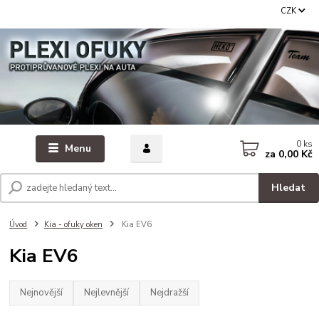
CZK
0
ks
Menu
za
0,00 Kč
Hledat
Úvod
Kia - ofuky oken
Kia EV6
Kia EV6
Nejnovější
Nejlevnější
Nejdražší