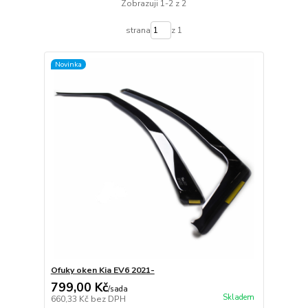
Zobrazuji 1-2 z 2
strana
z 1
Novinka
Ofuky oken Kia EV6 2021-
799,00 Kč
/
sada
Skladem
660,33 Kč
bez DPH