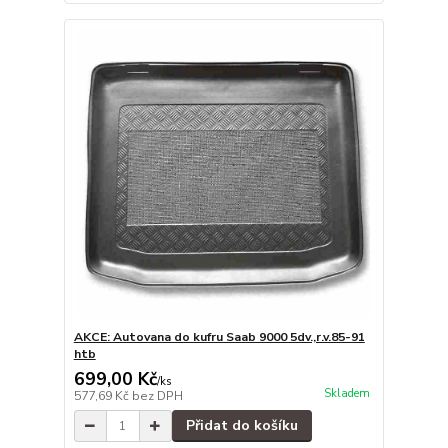
AKCE: Autovana do kufru Saab 9000 5dv.,r.v.85-91
htb
699,00 Kč
/
ks
Skladem
577,69 Kč
bez DPH
Přidat do košíku