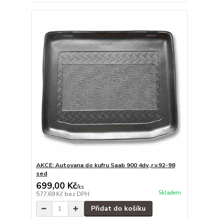
AKCE: Autovana do kufru Saab 900 4dv.,r.v.92-98
sed
699,00 Kč
/
ks
Skladem
577,69 Kč
bez DPH
Přidat do košíku