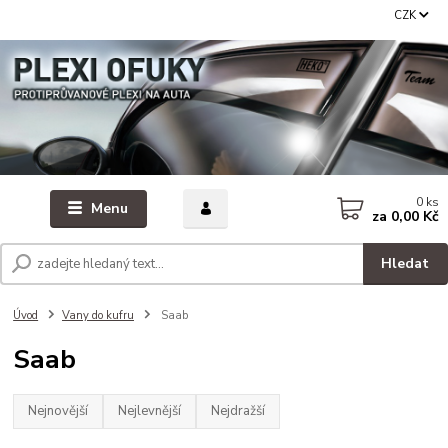
CZK
0
ks
Menu
za
0,00 Kč
Hledat
Úvod
Vany do kufru
Saab
Saab
Nejnovější
Nejlevnější
Nejdražší