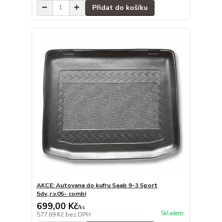
Přidat do košíku
AKCE: Autovana do kufru Saab 9-3 Sport
5dv.,r.v.05- combi
699,00 Kč
/
ks
Skladem
577,69 Kč
bez DPH