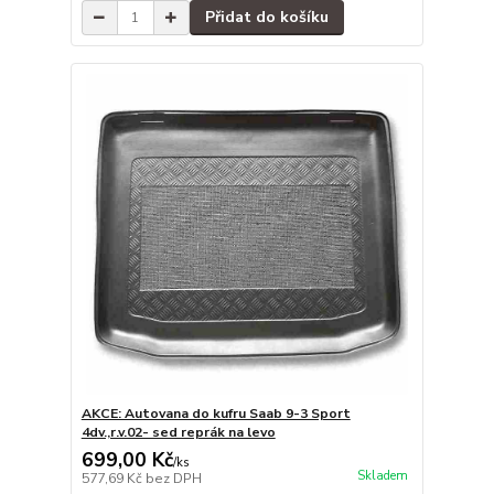
Přidat do košíku
AKCE: Autovana do kufru Saab 9-3 Sport
4dv.,r.v.02- sed reprák na levo
699,00 Kč
/
ks
Skladem
577,69 Kč
bez DPH