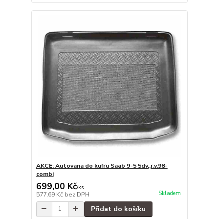
AKCE: Autovana do kufru Saab 9-5 5dv.,r.v.98-
combi
699,00 Kč
/
ks
Skladem
577,69 Kč
bez DPH
Přidat do košíku