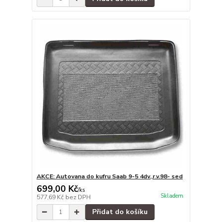
AKCE: Autovana do kufru Saab 9-5 4dv.,r.v.98- sed
699,00 Kč
/
ks
Skladem
577,69 Kč
bez DPH
Přidat do košíku