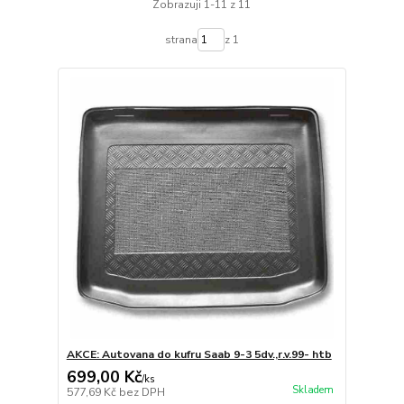
Zobrazuji 1-11 z 11
strana
z 1
AKCE: Autovana do kufru Saab 9-3 5dv.,r.v.99- htb
699,00 Kč
/
ks
Skladem
577,69 Kč
bez DPH