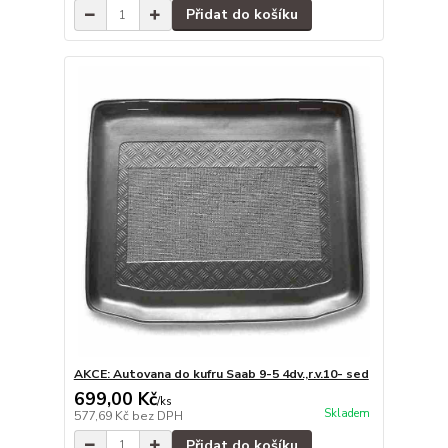
Přidat do košíku
AKCE: Autovana do kufru Saab 9-5 4dv.,r.v.10- sed
699,00 Kč
/
ks
Skladem
577,69 Kč
bez DPH
Přidat do košíku