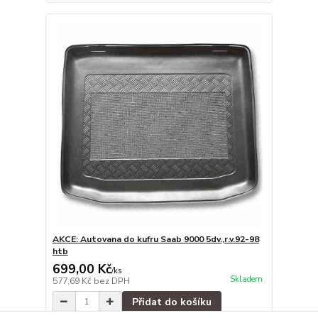
AKCE: Autovana do kufru Saab 9000 5dv.,r.v.92-98
htb
699,00 Kč
/
ks
Skladem
577,69 Kč
bez DPH
Přidat do košíku