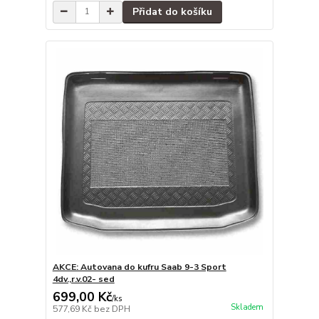
Přidat do košíku
AKCE: Autovana do kufru Saab 9-3 Sport
4dv.,r.v.02- sed
699,00 Kč
/
ks
Skladem
577,69 Kč
bez DPH