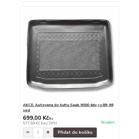
AKCE: Autovana do kufru Saab 9000 4dv.,r.v.89-98
sed
699,00 Kč
/
ks
Skladem
577,69 Kč
bez DPH
Přidat do košíku