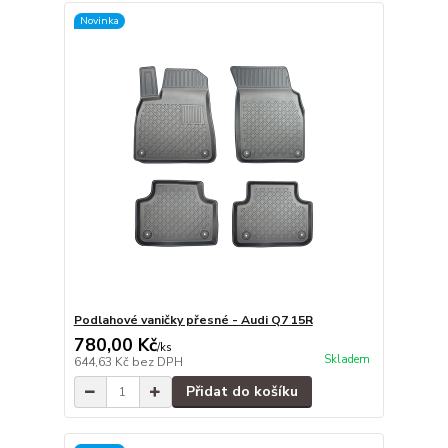
Novinka
Podlahové vaničky přesné - Audi Q7 15R
780,00 Kč
/
ks
Skladem
644,63 Kč
bez DPH
Přidat do košíku