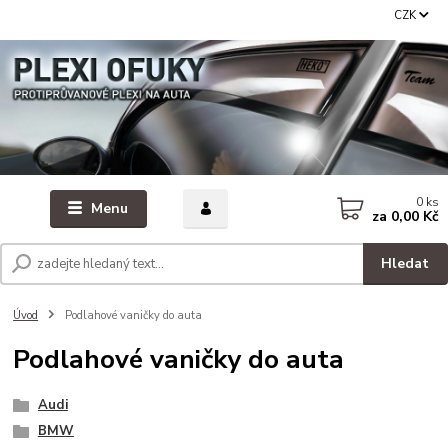
CZK
0
ks
Menu
za
0,00 Kč
Hledat
Úvod
Podlahové vaničky do auta
Podlahové vaničky do auta
Audi
BMW