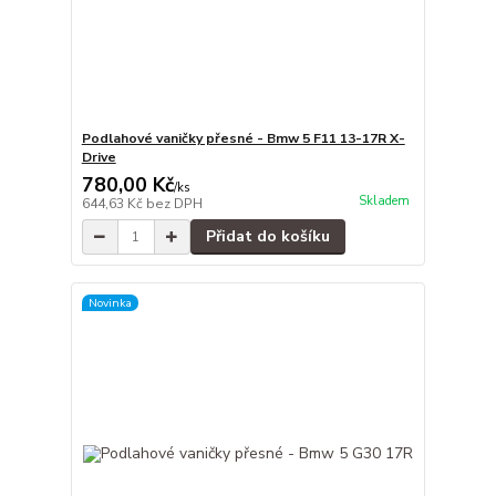
Podlahové vaničky přesné - Bmw 5 F11 13-17R X-
Drive
780,00 Kč
/
ks
Skladem
644,63 Kč
bez DPH
Přidat do košíku
Novinka