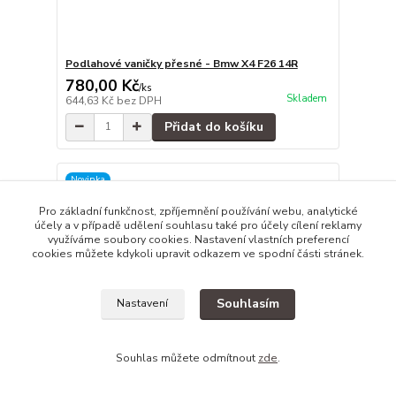
Podlahové vaničky přesné - Bmw X4 F26 14R
780,00 Kč
/
ks
Skladem
644,63 Kč
bez DPH
Přidat do košíku
Novinka
Pro základní funkčnost, zpříjemnění používání webu, analytické
účely a v případě udělení souhlasu také pro účely cílení reklamy
využíváme soubory cookies. Nastavení vlastních preferencí
cookies můžete kdykoli upravit odkazem ve spodní části stránek.
Souhlasím
Nastavení
Souhlas můžete odmítnout
zde
.