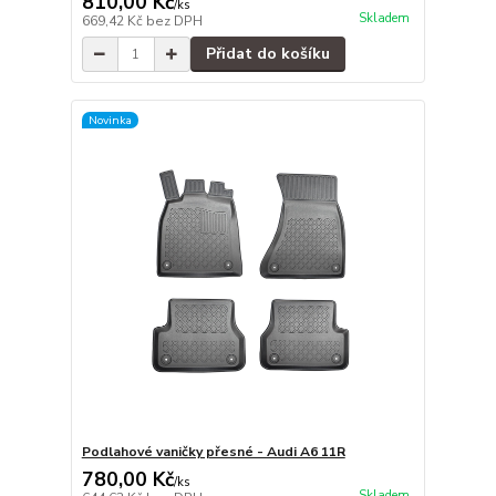
810,00 Kč
/
ks
Skladem
669,42 Kč
bez DPH
Přidat do košíku
Novinka
Podlahové vaničky přesné - Audi A6 11R
780,00 Kč
/
ks
Skladem