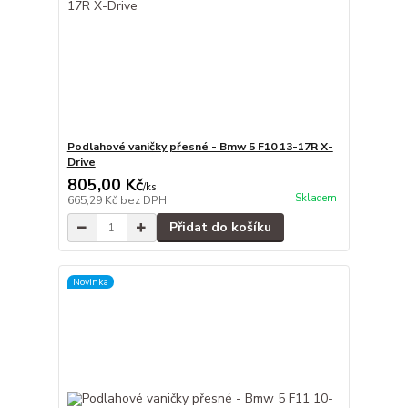
Podlahové vaničky přesné - Bmw 5 F10 13-17R X-
Drive
805,00 Kč
/
ks
Skladem
665,29 Kč
bez DPH
Přidat do košíku
Novinka