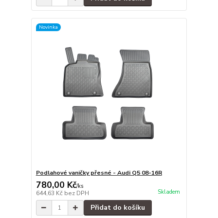
Novinka
Podlahové vaničky přesné - Audi Q5 08-16R
780,00 Kč
/
ks
Skladem
644,63 Kč
bez DPH
Přidat do košíku