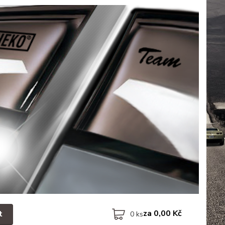
za
0,00 Kč
t
0
ks