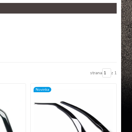
strana
z 1
Novinka