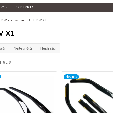
LAMACE
KONTAKTY
MW - ofuky oken
BMW X1
 X1
jší
Nejlevnější
Nejdražší
1-6 z 6
Novinka