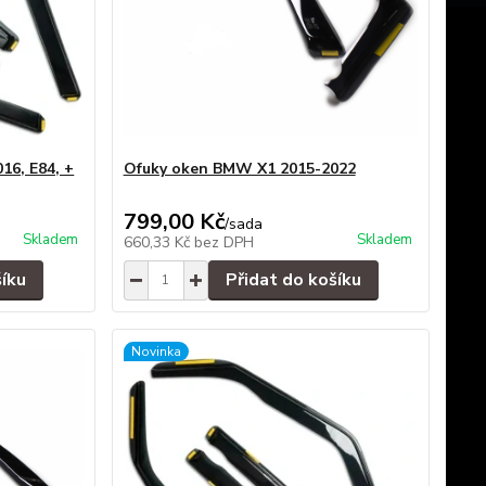
16, E84, +
Ofuky oken BMW X1 2015-2022
799,00 Kč
/
sada
Skladem
Skladem
660,33 Kč
bez DPH
šíku
Přidat do košíku
Novinka