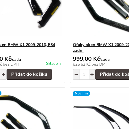
ken BMW X1 2009-2016, E84
Ofuky oken BMW X1 2009-20
zadní
0 Kč
999,00 Kč
/
sada
/
sada
Skladem
Kč
bez DPH
825,62 Kč
bez DPH
Přidat do košíku
Přidat do ko
Novinka