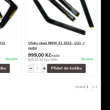
U11
Ofuky oken BMW X1 2022-, U11, +
zadní
999,00 Kč
/
sada
Skladem
Skladem
825,62 Kč
bez DPH
šíku
Přidat do košíku
strana
z 1