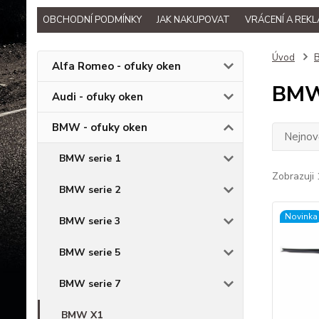
OBCHODNÍ PODMÍNKY
JAK NAKUPOVAT
VRÁCENÍ A REK
Úvod
B
Alfa Romeo - ofuky oken
BMW
Audi - ofuky oken
BMW - ofuky oken
Nejnově
BMW serie 1
Zobrazuji 
BMW serie 2
Novinka
BMW serie 3
BMW serie 5
BMW serie 7
BMW X1