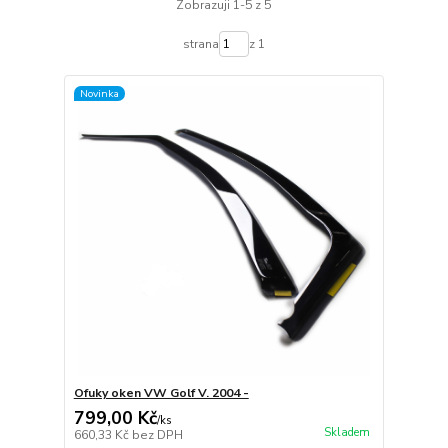
Zobrazuji 1-5 z 5
strana
z 1
Novinka
Ofuky oken VW Golf V. 2004 -
799,00 Kč
/
ks
Skladem
660,33 Kč
bez DPH