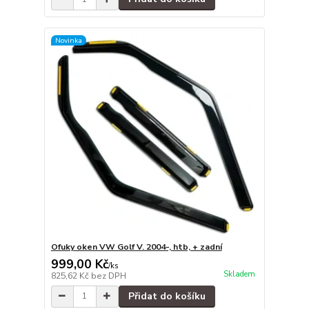
Novinka
Ofuky oken VW Golf V. 2004-, htb, + zadní
999,00 Kč
/
ks
Skladem
825,62 Kč
bez DPH
Přidat do košíku