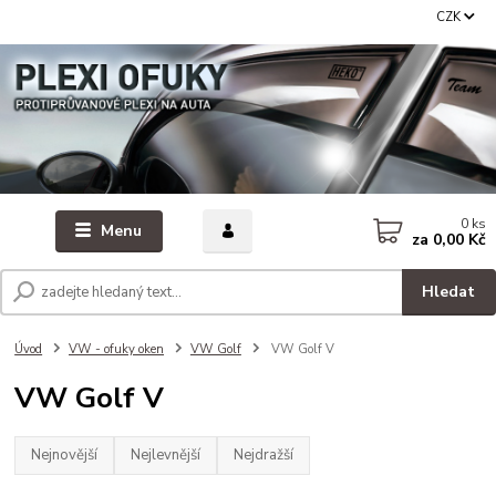
CZK
0
ks
Menu
za
0,00 Kč
Hledat
Úvod
VW - ofuky oken
VW Golf
VW Golf V
VW Golf V
Nejnovější
Nejlevnější
Nejdražší