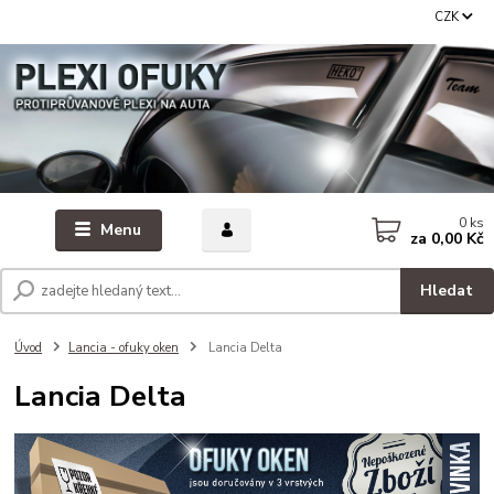
CZK
0
ks
Menu
za
0,00 Kč
Hledat
Úvod
Lancia - ofuky oken
Lancia Delta
Lancia Delta