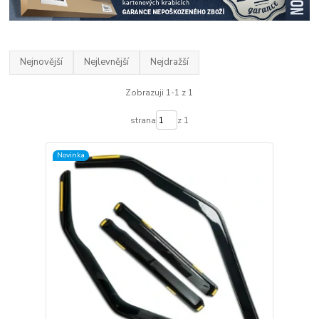
Nejnovější
Nejlevnější
Nejdražší
Zobrazuji 1-1 z 1
strana
z 1
Novinka