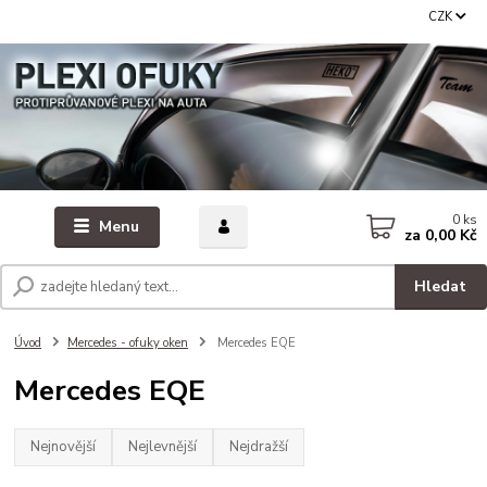
CZK
0
ks
Menu
za
0,00 Kč
Hledat
Úvod
Mercedes - ofuky oken
Mercedes EQE
Mercedes EQE
Nejnovější
Nejlevnější
Nejdražší