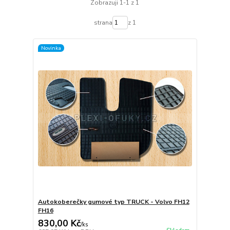
Zobrazuji 1-1 z 1
strana
z 1
Novinka
Autokoberečky gumové typ TRUCK - Volvo FH12
FH16
830,00 Kč
/
ks