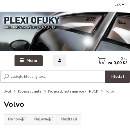
CZK
0
ks
Menu
za
0,00 Kč
Hledat
Úvod
Koberce do auta
Koberce do auta gumové - TRUCK
Volvo
Volvo
Nejnovější
Nejlevnější
Nejdražší