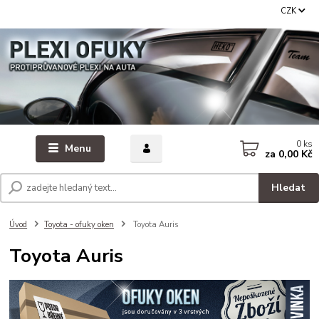
CZK
0
ks
Menu
za
0,00 Kč
Hledat
Úvod
Toyota - ofuky oken
Toyota Auris
Toyota Auris