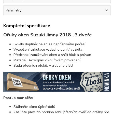
Parametry
Kompletní specifikace
Ofuky oken Suzuki Jimny 2018-, 3 dveře
Skvělý doplněk nejen za nepříznivého počasí
Vylepšení cirkulace vzduchu uvnitř vozidla
Předchází zamlžování oken a sníží hluk a průvan
Materiál: Acrylglas v kouřovém provedení
Sada předních ofuků. Vyrobeno v EU
Postup montáže:
Stáhněte okno úplně dolů
Zasuňte plexi do horního rohu předních dveří do drážky pro