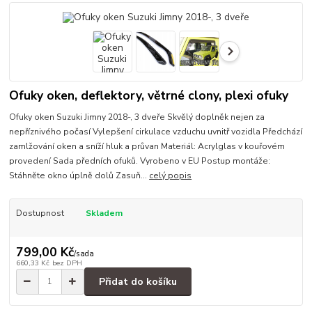
Ofuky oken, deflektory, větrné clony, plexi ofuky
Ofuky oken Suzuki Jimny 2018-, 3 dveře Skvělý doplněk nejen za
nepříznivého počasí Vylepšení cirkulace vzduchu uvnitř vozidla Předchází
zamlžování oken a sníží hluk a průvan Materiál: Acrylglas v kouřovém
provedení Sada předních ofuků. Vyrobeno v EU Postup montáže:
Stáhněte okno úplně dolů Zasuň...
celý popis
Dostupnost
Skladem
799,00 Kč
/
sada
660,33 Kč
bez DPH
Přidat do košíku