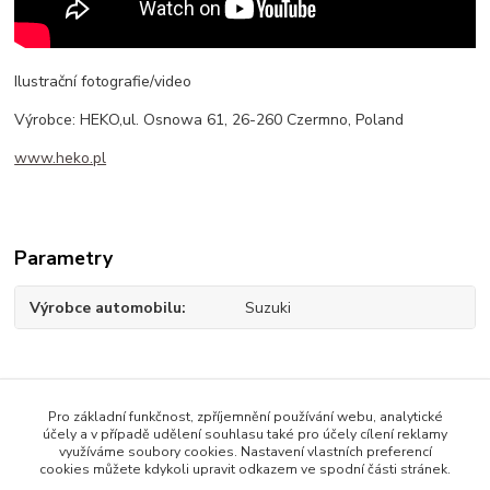
Ilustrační fotografie/video
Výrobce: HEKO,ul. Osnowa 61, 26-260 Czermno, Poland
www.heko.pl
Parametry
Výrobce automobilu
Suzuki
Zboží zařazeno v kategoriích
Pro základní funkčnost, zpříjemnění používání webu, analytické
účely a v případě udělení souhlasu také pro účely cílení reklamy
Suzuki - ofuky oken
využíváme soubory cookies. Nastavení vlastních preferencí
cookies můžete kdykoli upravit odkazem ve spodní části stránek.
Suzuki Jimny