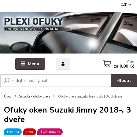
CZK
0
ks
Menu
za
0,00 Kč
Hledat
Úvod
Suzuki - ofuky oken
Ofuky oken Suzuki Jimny 2018-, 3 dveře
Ofuky oken Suzuki Jimny 2018-, 3
dveře
Novinka
Akce
TOP produkt