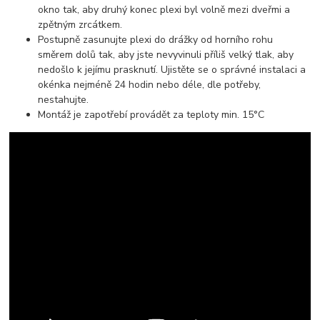
okno tak, aby druhý konec plexi byl volně mezi dveřmi a
zpětným zrcátkem.
Postupně zasunujte plexi do drážky od horního rohu
směrem dolů tak, aby jste nevyvinuli příliš velký tlak, aby
nedošlo k jejímu prasknutí. Ujistěte se o správné instalaci a
okénka nejméně 24 hodin nebo déle, dle potřeby,
nestahujte.
Montáž je zapotřebí provádět za teploty min. 15°C