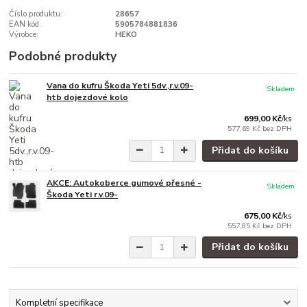
Číslo produktu:
28657
EAN kód:
5905784881836
Výrobce:
HEKO
Podobné produkty
Vana do kufru Škoda Yeti 5dv.,r.v.09-
Skladem
htb dojezdové kolo
699,00 Kč
/
ks
577,69 Kč
bez DPH
Přidat do košíku
AKCE: Autokoberce gumové přesné -
Skladem
Škoda Yeti r.v.09-
675,00 Kč
/
ks
557,85 Kč
bez DPH
Přidat do košíku
Kompletní specifikace