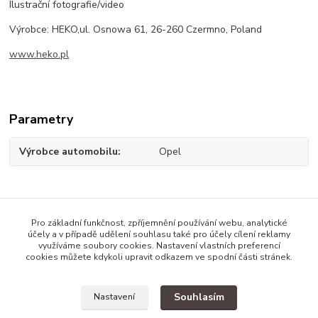
Ilustrační fotografie/video
Výrobce: HEKO,ul. Osnowa 61, 26-260 Czermno, Poland
www.heko.pl
Parametry
Výrobce automobilu
Opel
Zboží zařazeno v kategoriích
Pro základní funkčnost, zpříjemnění používání webu, analytické
účely a v případě udělení souhlasu také pro účely cílení reklamy
Opel - ofuky oken
využíváme soubory cookies. Nastavení vlastních preferencí
cookies můžete kdykoli upravit odkazem ve spodní části stránek.
Opel Grandland X
Souhlasím
Nastavení