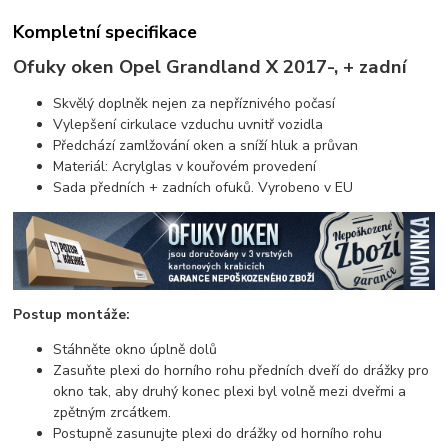
Kompletní specifikace
Ofuky oken Opel Grandland X 2017-, + zadní
Skvělý doplněk nejen za nepříznivého počasí
Vylepšení cirkulace vzduchu uvnitř vozidla
Předchází zamlžování oken a sníží hluk a průvan
Materiál: Acrylglas v kouřovém provedení
Sada předních + zadních ofuků. Vyrobeno v EU
Postup montáže:
Stáhněte okno úplně dolů
Zasuňte plexi do horního rohu předních dveří do drážky pro
okno tak, aby druhý konec plexi byl volně mezi dveřmi a
zpětným zrcátkem.
Postupně zasunujte plexi do drážky od horního rohu