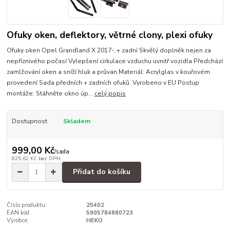
Ofuky oken, deflektory, větrné clony, plexi ofuky
Ofuky oken Opel Grandland X 2017-, + zadní Skvělý doplněk nejen za
nepříznivého počasí Vylepšení cirkulace vzduchu uvnitř vozidla Předchází
zamlžování oken a sníží hluk a průvan Materiál: Acrylglas v kouřovém
provedení Sada předních + zadních ofuků. Vyrobeno v EU Postup
montáže: Stáhněte okno úp...
celý popis
Dostupnost
Skladem
999,00 Kč
/
sada
825,62 Kč
bez DPH
Přidat do košíku
Číslo produktu:
25402
EAN kód:
5905784880723
Výrobce:
HEKO