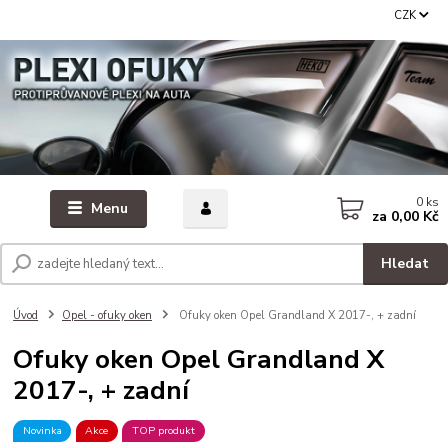
CZK
0
ks
Menu
za
0,00 Kč
Hledat
Úvod
Opel - ofuky oken
Ofuky oken Opel Grandland X 2017-, + zadní
Ofuky oken Opel Grandland X
2017-, + zadní
Novinka
Akce
TOP produkt