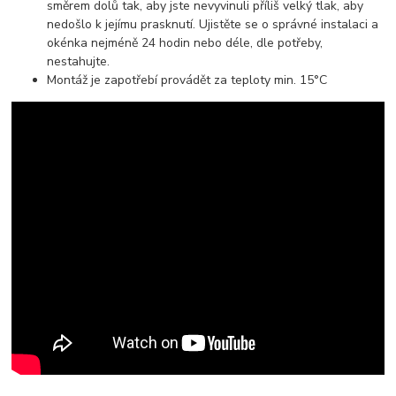
směrem dolů tak, aby jste nevyvinuli příliš velký tlak, aby
nedošlo k jejímu prasknutí. Ujistěte se o správné instalaci a
okénka nejméně 24 hodin nebo déle, dle potřeby,
nestahujte.
Montáž je zapotřebí provádět za teploty min. 15°C