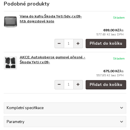
Podobné produkty
Vana do kufru Škoda Yeti 5dv.,r.v.09-
Skladem
htb dojezdové kolo
699,00 Kč
/
ks
577,69 Kč
bez DPH
Přidat do košíku
AKCE: Autokoberce gumové přesné -
Skladem
Škoda Yeti r.v.09-
675,00 Kč
/
ks
557,85 Kč
bez DPH
Přidat do košíku
Kompletní specifikace
Parametry