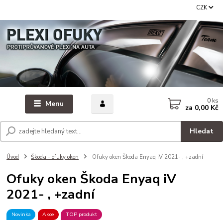
CZK
0
ks
Menu
za
0,00 Kč
Hledat
Úvod
Škoda - ofuky oken
Ofuky oken Škoda Enyaq iV 2021- , +zadní
Ofuky oken Škoda Enyaq iV
2021- , +zadní
Novinka
Akce
TOP produkt