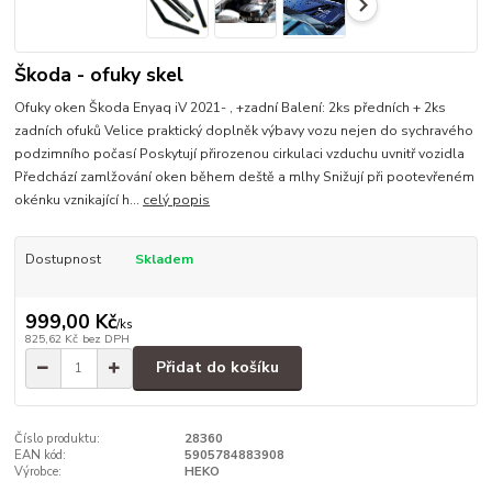
Škoda - ofuky skel
Ofuky oken Škoda Enyaq iV 2021- , +zadní Balení: 2ks předních + 2ks
zadních ofuků Velice praktický doplněk výbavy vozu nejen do sychravého
podzimního počasí Poskytují přirozenou cirkulaci vzduchu uvnitř vozidla
Předchází zamlžování oken během deště a mlhy Snižují při pootevřeném
okénku vznikající h...
celý popis
Dostupnost
Skladem
999,00 Kč
/
ks
825,62 Kč
bez DPH
Přidat do košíku
Číslo produktu:
28360
EAN kód:
5905784883908
Výrobce:
HEKO