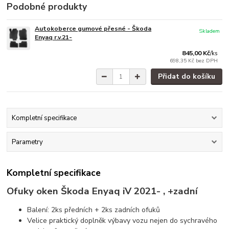
Podobné produkty
Autokoberce gumové přesné - Škoda
Skladem
Enyaq r.v.21-
845,00 Kč
/
ks
698,35 Kč
bez DPH
Přidat do košíku
Kompletní specifikace
Parametry
Kompletní specifikace
Ofuky oken Škoda Enyaq iV 2021- , +zadní
Balení: 2ks předních + 2ks zadních ofuků
Velice praktický doplněk výbavy vozu nejen do sychravého