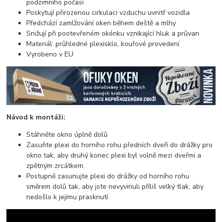
podzimního počasí
Poskytují přirozenou cirkulaci vzduchu uvnitř vozidla
Předchází zamlžování oken během deště a mlhy
Snižují při pootevřeném okénku vznikající hluk a průvan
Materiál: průhledné plexisklo, kouřové provedení
Vyrobeno v EU
Návod k montáži:
Stáhněte okno úplně dolů
Zasuňte plexi do horního rohu předních dveří do drážky pro
okno tak, aby druhý konec plexi byl volně mezi dveřmi a
zpětným zrcátkem.
Postupně zasunujte plexi do drážky od horního rohu
směrem dolů tak, aby jste nevyvinuli příliš velký tlak, aby
nedošlo k jejímu prasknutí.